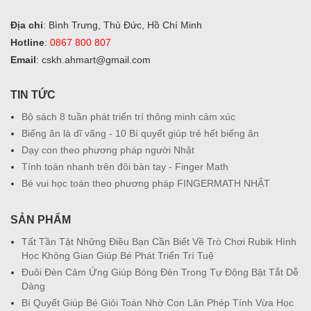
Địa chỉ
: Bình Trưng, Thủ Đức, Hồ Chí Minh
Hotline
:
0867 800 807
Email
: cskh.ahmart@gmail.com
TIN TỨC
Bộ sách 8 tuần phát triển trí thông minh cảm xúc
Biếng ăn là dĩ vãng - 10 Bí quyết giúp trẻ hết biếng ăn
Dạy con theo phương pháp người Nhật
Tính toán nhanh trên đôi bàn tay - Finger Math
Bé vui học toán theo phương pháp FINGERMATH NHẬT
SẢN PHẨM
Tất Tần Tật Những Điều Bạn Cần Biết Về Trò Chơi Rubik Hình
Học Không Gian Giúp Bé Phát Triển Trí Tuệ
Đuôi Đèn Cảm Ứng Giúp Bóng Đèn Trong Tự Động Bật Tắt Dễ
Dàng
Bí Quyết Giúp Bé Giỏi Toán Nhờ Con Lăn Phép Tính Vừa Học