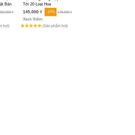
ật Bản
Tới 20 Loại Hoa
145.000 ₫
-19%
250.000 ₫
179.000 ₫
Xem thêm
 hot)
(Sản phẩm hot)