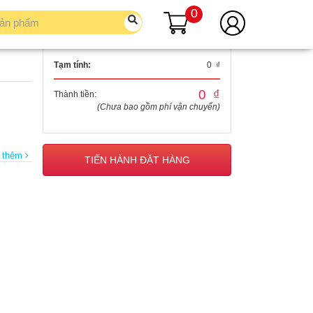
0
Tạm tính:
0 ₫
0 ₫
Thành tiền:
(Chưa bao gồm phí vận chuyển)
 thêm
TIẾN HÀNH ĐẶT HÀNG