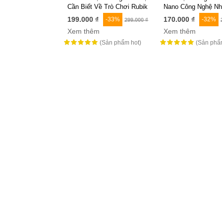
Cần Biết Về Trò Chơi Rubik
Nano Công Nghệ Nh
Hình Học Không Gian Giúp
199.000 ₫
170.000 ₫
-33%
-32%
299.000 ₫
Bé Phát Triển Trí Tuệ
Xem thêm
Xem thêm
(Sản phẩm hot)
(Sản phẩm