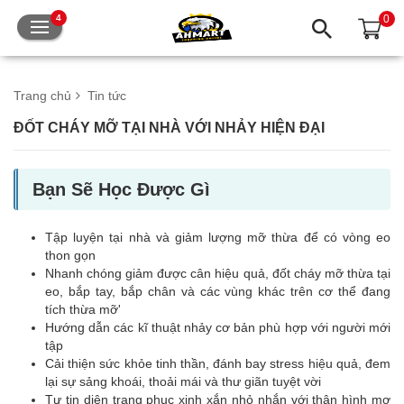
0
4
Trang chủ
Tin tức
ĐỐT CHÁY MỠ TẠI NHÀ VỚI NHẢY HIỆN ĐẠI
Bạn Sẽ Học Được Gì
Tập luyện tại nhà và giảm lượng mỡ thừa để có vòng eo
thon gọn
Nhanh chóng giảm được cân hiệu quả, đốt cháy mỡ thừa tại
eo, bắp tay, bắp chân và các vùng khác trên cơ thể đang
tích thừa mỡ'
Hướng dẫn các kĩ thuật nhảy cơ bản phù hợp với người mới
tập
Cải thiện sức khỏe tinh thần, đánh bay stress hiệu quả, đem
lại sự sảng khoái, thoải mái và thư giãn tuyệt vời
Tự tin diện trang phục xinh xắn nhỏ nhắn với thân hình mơ