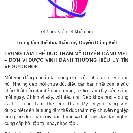
742 học viên -
4 khóa học
Trung tâm thể dục thẩm mỹ Duyên Dáng Việt
TRUNG TÂM THỂ DỤC THẨM MỸ DUYÊN DÁNG VIỆT
– ĐƠN VỊ ĐƯỢC VINH DANH THƯƠNG HIỆU UY TÍN
VỀ SỨC KHỎE
Một vóc dáng chuẩn là mong ước của nhiều chị em phụ
nữ. Nhưng đẹp thôi chưa đủ, điều căn bản nhất còn là sức
khỏe thật dẻo dai để năng động, tự tin tràn đầy sức sống
mỗi ngày. Chính vì vậy, với tiêu chí “Đẹp khoa học – đúng
cách”, Trung Tâm Thể Dục Thẩm Mỹ Duyên Dáng Việt
được biết đến là trung tâm thể dục thẩm mỹ chuyên nghiệp
trong thể dục thẩm mỹ nói chung và lĩnh vực đào tạo nghề,
cung cấp bài tập tại nhà, nhạc tập…