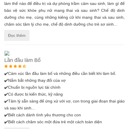
làm thế nào để điều trị và dự phòng trầm cảm sau sinh, làm gì để
bảo vệ sức khỏe phụ nữ mang thai và sau sinh? Chế độ dinh
dưỡng cho mẹ, cùng những kiêng cữ khi mang thai và sau sinh,
chăm sóc tâm lý cho mẹ, chế độ dinh dưỡng cho trẻ sơ sinh...
Đọc thêm
Lần đầu làm Bố
✔️Cảm xúc lần đầu làm bố và những điều cần biết khi làm bố.
✔️Nắm bắt những thay đổi của vợ
✔️Chuẩn bị nguồn lực tài chính
✔️Có được bị kiến thức, kỹ năng
✔️Tâm lý sẵn sàng để ứng xử với vợ, con trong giai đoạn thai giáo
và sau khi sinh...
✔️Biết cách dành tình yêu thương cho con
✔️Biết cách chăm sóc một đứa trẻ một cách toàn diện