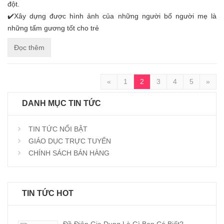
đột.
✔️Xây dựng được hình ảnh của những người bố người mẹ là
những tấm gương tốt cho trẻ
Đọc thêm
«
1
2
3
4
5
»
DANH MỤC TIN TỨC
TIN TỨC NỔI BẬT
GIÁO DỤC TRỰC TUYẾN
CHÍNH SÁCH BÁN HÀNG
TIN TỨC HOT