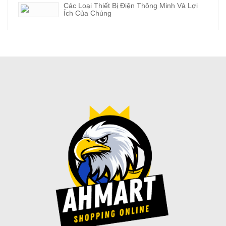
Các Loại Thiết Bị Điện Thông Minh Và Lợi
Ích Của Chúng