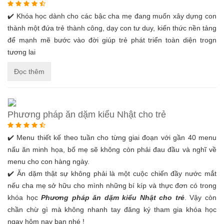
✔️ Khóa học dành cho các bậc cha mẹ đang muốn xây dựng con
thành một đứa trẻ thành công, dạy con tư duy, kiến thức nền tảng
để mạnh mẽ bước vào đời giúp trẻ phát triển toàn diện trogn
tương lai
Đọc thêm
Phương pháp ăn dặm kiểu Nhật cho trẻ
✔️ Menu thiết kế theo tuần cho từng giai đoạn với gần 40 menu
nấu ăn minh họa, bố mẹ sẽ không còn phải đau đầu và nghĩ về
menu cho con hàng ngày.
✔️ Ăn dặm thật sự không phải là một cuộc chiến đầy nước mắt
nếu cha mẹ sở hữu cho mình những bí kíp và thực đơn có trong
khóa học
Phương pháp ăn dặm kiểu Nhật cho trẻ
. Vậy còn
chần chừ gì mà không nhanh tay đăng ký tham gia khóa học
ngay hôm nay bạn nhé !